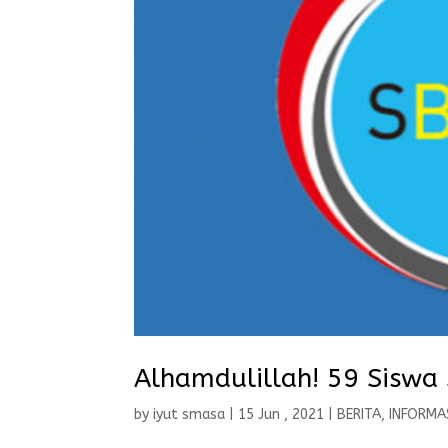
Alhamdulillah! 59 Sisw
by
iyut smasa
|
15 Jun , 2021
|
BERITA
,
INFORMA