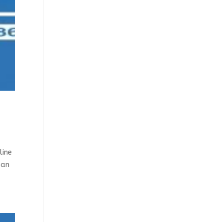
line
aan