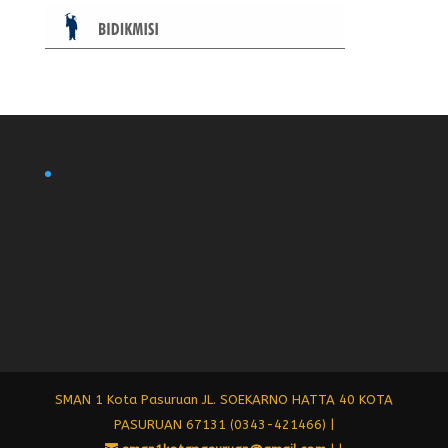
SMAN 1 Kota Pasuruan JL. SOEKARNO HATTA 40 KOTA
PASURUAN 67131 (0343-421466) |