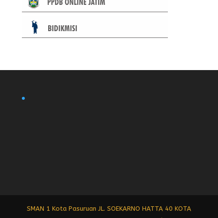
SMAN 1 Kota Pasuruan JL. SOEKARNO HATTA 40 KOTA