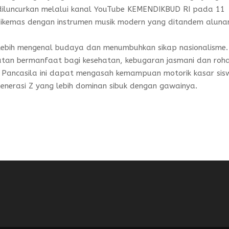
 diluncurkan melalui kanal YouTube KEMENDIKBUD RI pada 11
dikemas dengan instrumen musik modern yang ditandem aluna
 lebih mengenal budaya dan menumbuhkan sikap nasionalisme.
tan bermanfaat bagi kesehatan, kebugaran jasmani dan roha
 Pancasila ini dapat mengasah kemampuan motorik kasar sis
enerasi Z yang lebih dominan sibuk dengan gawainya.