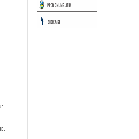
g-
ME,