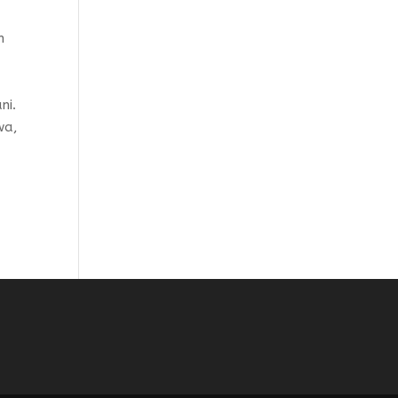
n
ni.
wa,