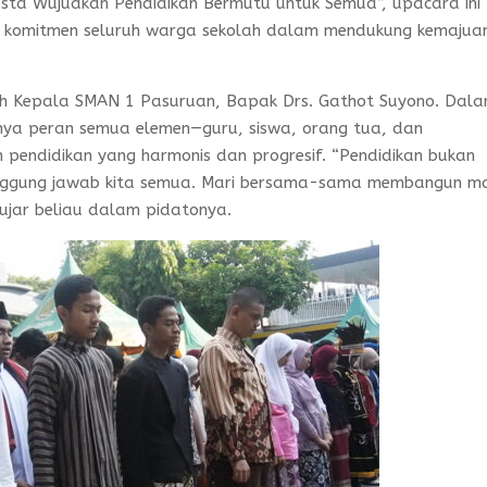
esta Wujudkan Pendidikan Bermutu untuk Semua”, upacara ini
n komitmen seluruh warga sekolah dalam mendukung kemajua
ah Kepala SMAN 1 Pasuruan, Bapak Drs. Gathot Suyono. Dal
ya peran semua elemen—guru, siswa, orang tua, dan
endidikan yang harmonis dan progresif. “Pendidikan bukan
tanggung jawab kita semua. Mari bersama-sama membangun m
 ujar beliau dalam pidatonya.