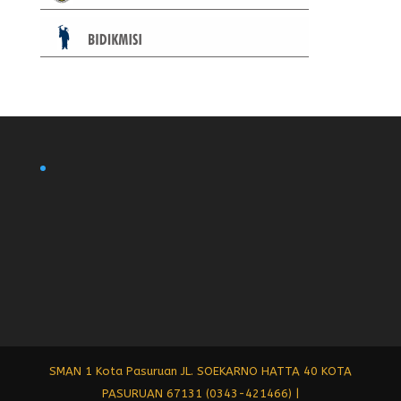
SMAN 1 Kota Pasuruan JL. SOEKARNO HATTA 40 KOTA
PASURUAN 67131 (0343-421466) |