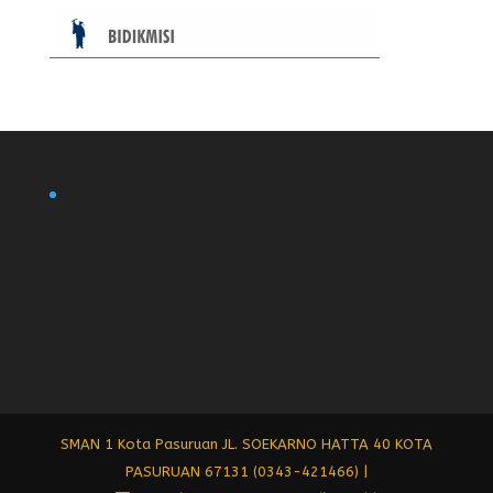
SMAN 1 Kota Pasuruan JL. SOEKARNO HATTA 40 KOTA
PASURUAN 67131 (0343-421466) |