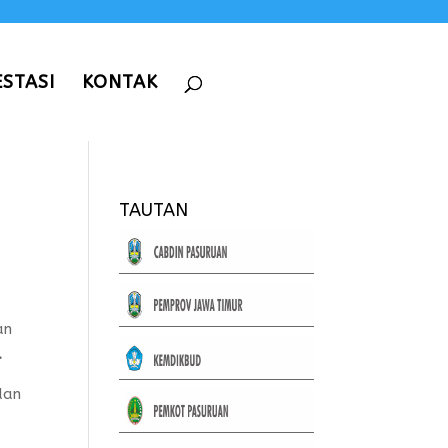
ESTASI
KONTAK
TAUTAN
an
.
an