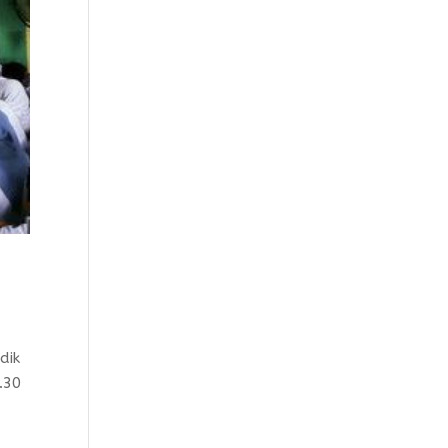
dik
.30