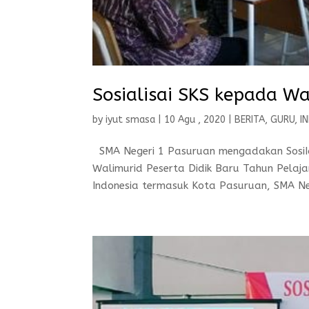
Sosialisai SKS kepada Wa
by
iyut smasa
|
10 Agu , 2020
|
BERITA
,
GURU
,
I
SMA Negeri 1 Pasuruan mengadakan SosiIal
Walimurid Peserta Didik Baru Tahun Pela
Indonesia termasuk Kota Pasuruan, SMA Ne