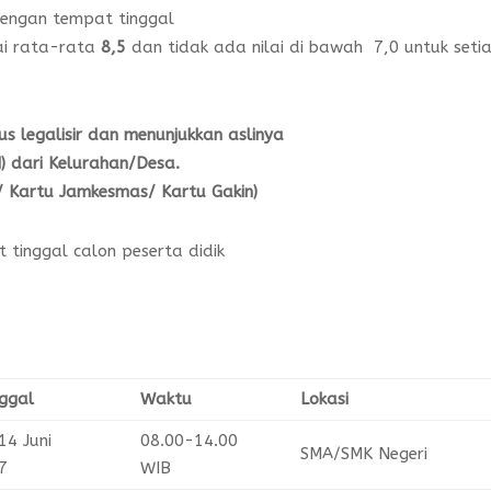
dengan tempat tinggal
lai rata-rata
8,5
dan tidak ada nilai di bawah 7,0 untuk seti
lus
legalisir dan menunjukkan aslinya
 dari Kelurahan/Desa.
 / Kartu Jamkesmas/ Kartu Gakin)
 tinggal calon peserta didik
ggal
Waktu
Lokasi
14 Juni
08.00-14.00
SMA/SMK Negeri
7
WIB