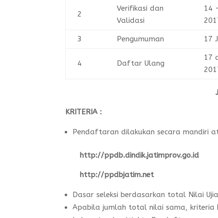
Verifikasi dan
14 
2
Validasi
201
3
Pengumuman
17 
17 
4
Daftar Ulang
201
KRITERIA :
Pendaftaran dilakukan secara mandiri at
http://ppdb.dindik.jatimprov.go.id
http://ppdbjatim.net
Dasar seleksi berdasarkan total Nilai Uji
Apabila jumlah total nilai sama, kriteri