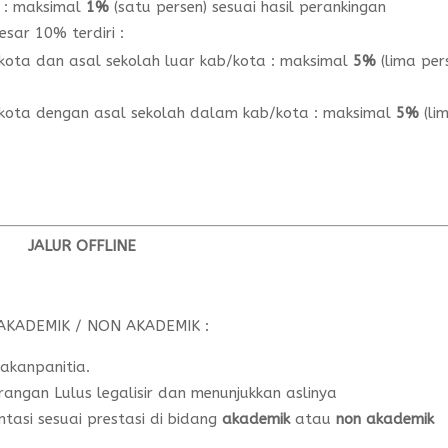
i : maksimal
1%
(satu persen) sesuai hasil perankingan
sar 10% terdiri :
/kota dan asal sekolah luar kab/kota : maksimal
5%
(lima per
b/kota dengan asal sekolah dalam kab/kota : maksimal
5%
(li
JALUR OFFLINE
AKADEMIK / NON AKADEMIK :
iakanpanitia.
angan Lulus legalisir dan menunjukkan aslinya
ntasi sesuai prestasi di bidang
akademik
atau
non akademik