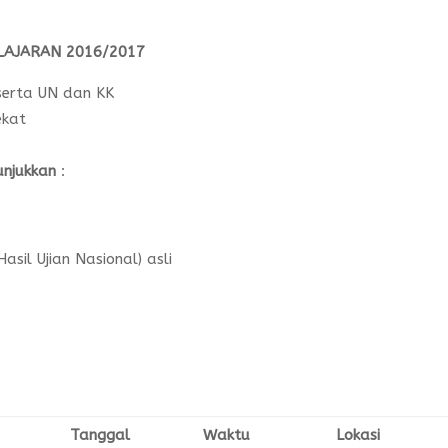
LAJARAN 2016/2017
eserta UN dan KK
ekat
njukkan
:
sil Ujian Nasional) asli
Tanggal
Waktu
Lokasi