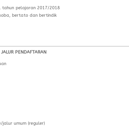
l tahun pelajaran 2017/2018
koba, bertato dan bertindik
J
ALUR PENDAFTARAN
uan
/jalur umum (reguler)