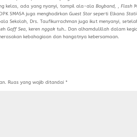
ing kelas, ada yang nyanyi, tampil ala-ala
Boyband,
,
Flash 
tu OPK SMASA juga menghadirkan
Guest Star
seperti Elkana
Stat
la Sekolah, Drs. Taufikurrachman juga ikut menyanyi, setela
leh
Gaff Sea
, keren
nggak
tuh.. Dan alhamdulillah dalam kegi
 merasakan kebahagiaan dan hangatnya kebersamaan.
an.
Ruas yang wajib ditandai
*