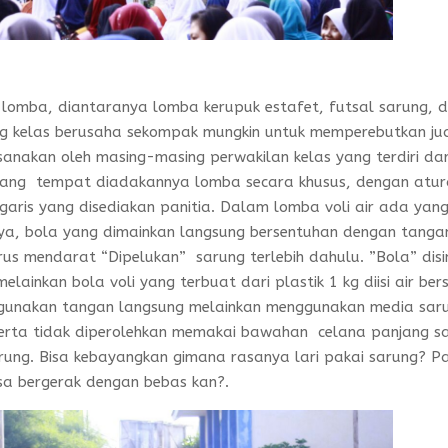
a lomba, diantaranya lomba kerupuk estafet, futsal sarung, 
sing kelas berusaha sekompak mungkin untuk memperebutkan ju
sanakan oleh masing-masing perwakilan kelas yang terdiri dar
ancang tempat diadakannya lomba secara khusus, dengan atu
garis yang disediakan panitia. Dalam lomba voli air ada yan
nya, bola yang dimainkan langsung bersentuhan dengan tanga
us mendarat “Dipelukan” sarung terlebih dahulu. ”Bola” disi
ainkan bola voli yang terbuat dari plastik 1 kg diisi air bers
gunakan tangan langsung melainkan menggunakan media sar
eserta tidak diperolehkan memakai bawahan celana panjang s
ung. Bisa kebayangkan gimana rasanya lari pakai sarung? Pa
sa bergerak dengan bebas kan?.