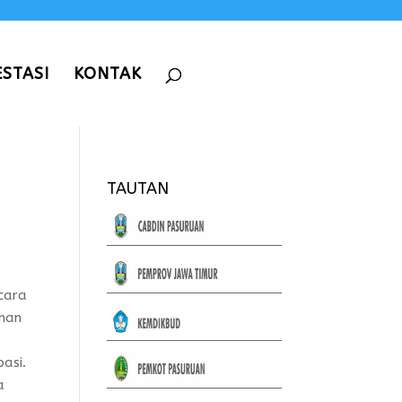
ESTASI
KONTAK
TAUTAN
cara
hman
asi.
a