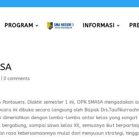
PROGRAM
INFORMASI
PR
ASA
|
0 comments
A
Pantauers
. Diakhir semester 1 ini, OPK SMASA mengadakan a
cara ini dibuka secara langsung oleh Bapak Drs.Taufikurrac
ini dimeriahkan dengan lomba-lomba antar kelas yang sangat
 bergabung, sampai siswa kelas XII, semuanya ikut berpartisip
an rasa kebersamaannya mulai dari menyusun strategi, hingg