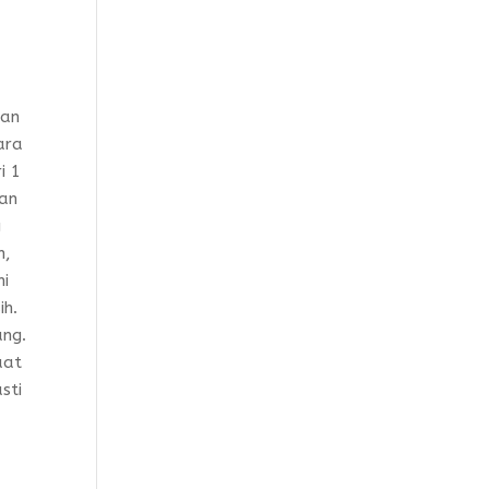
dan
ara
i 1
ran
g
n,
ni
ih.
ung.
aat
sti