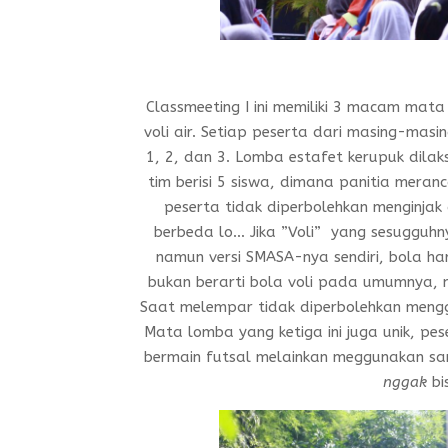
Classmeeting I ini memiliki 3 macam mat
voli air. Setiap peserta dari masing-ma
1, 2, dan 3. Lomba estafet kerupuk dilak
tim berisi 5 siswa, dimana panitia mer
peserta tidak diperbolehkan menginjak 
berbeda lo… Jika ”Voli” yang sesugguh
namun versi SMASA-nya sendiri, bola har
bukan berarti bola voli pada umumnya, mel
Saat melempar tidak diperbolehkan meng
Mata lomba yang ketiga ini juga unik, p
bermain futsal melainkan meggunakan sar
nggak
bi