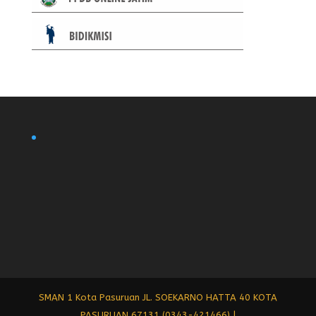
SMAN 1 Kota Pasuruan JL. SOEKARNO HATTA 40 KOTA
PASURUAN 67131 (0343-421466) |