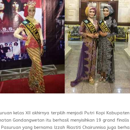
suruan kelas XII akhirnya terpilih menjadi Putri Kopi Kabupaten
atan Gondangwetan itu berhasil menyisihkan 19 grand finalis
1 Pasuruan yang bernama Izzah Riastiti Chairunnisa juga berhas