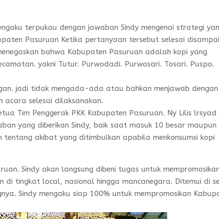
engaku terpukau dengan jawaban Sindy mengenai strategi ya
paten Pasuruan Ketika pertanyaan tersebut selesai disampa
 menegaskan bahwa Kabupaten Pasuruan adalah kopi yang
 Kecamatan. yakni Tutur. Purwodadi. Purwosari. Tosari. Puspo.
ngan. jadi tidak mengada-ada atau bahkan menjawab dengan
 acara selesai dilaksanakan.
etua Tim Penggerak PKK Kabupaten Pasuruan. Ny Lilis lrsyad
ban yang diberikan Sindy, baik saat masuk 10 besar maupun
n tentang akibat yang ditimbulkan apabila menkonsumsi kopi
uruan. Sindy akan langsung dibeni tugas untuk mempromosika
di tingkat local, nasional hingga mancanegara. Ditemui di s
gnya. Sindy mengaku siap 100% untuk mempromosikan Kabup