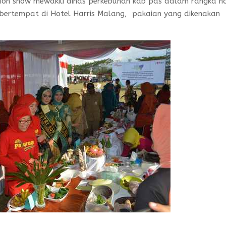
shion show mewakili dinas perkebunan kab pas dalam rangka ha
bertempat di Hotel Harris Malang, pakaian yang dikenakan