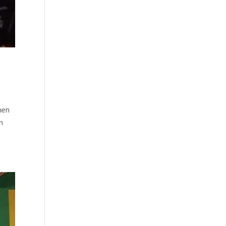
men
m