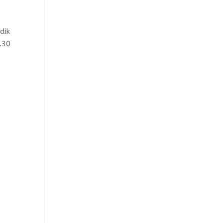
dik
.30