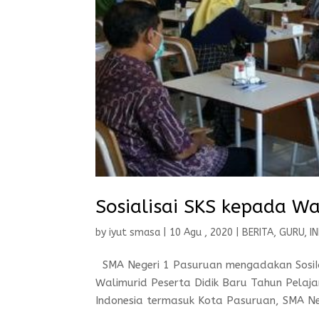
Sosialisai SKS kepada Wa
by
iyut smasa
|
10 Agu , 2020
|
BERITA
,
GURU
,
I
SMA Negeri 1 Pasuruan mengadakan SosiIal
Walimurid Peserta Didik Baru Tahun Pela
Indonesia termasuk Kota Pasuruan, SMA Ne